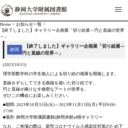
≡
Home
>
お知らせ一覧
>
【終了しました】ギャラリー企画展「切り絵展～円と直線の世界
～」
【終了しました】ギャラリー企画展「切り絵展～
静岡
円と直線の世界～」
(2023/10/13)
理学部数学科の学生個人による切り絵の個展を開催します。
直線をずらしてできる曲線を描いた切り絵です。
円と直線が織りなす緻密なアートの世界を、
ぜひこの機会にお楽しみください。
■期間: 2023年10月31日(火)～2023年11月13日(月) 平日9:00-
17:00
■場所: 静岡大学附属図書館(静岡本館)4階ギャラリー
なお、ご来場の際は、新型コロナウイルス感染症対策のため下