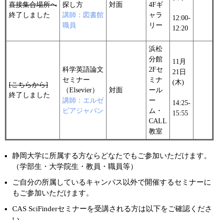
直接集合場所へ
探し方
対面
4Fギ
終了しました
講師：図書館
ャラ
12:00-
職員
リー
12:20
浜松
分館
11月
科学英語論文
2Fセ
21日
セミナー
ミナ
(木)
[こちらから]
（Elsevier）
対面
ール
終了しました
講師：エルゼ
ー
14:25-
ビアジャパン
ム・
15:55
CALL
教室
静岡大学に所属する方ならどなたでもご参加いただけます。
（学部生・大学院生・教員・職員等）
ご自分の所属しているキャンパス以外で開催するセミナーに
もご参加いただけます。
CAS SciFinderセミナーを受講される方は以下をご確認くださ
い。