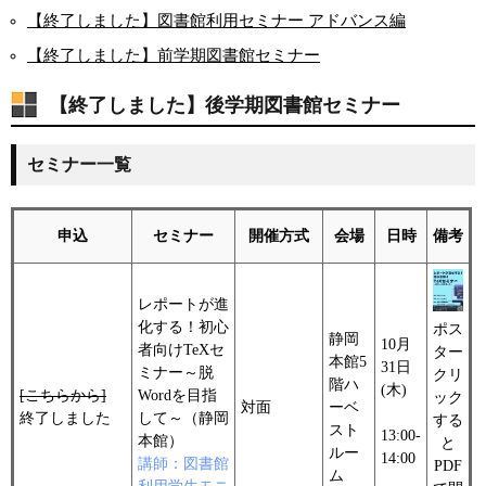
【終了しました】図書館利用セミナー アドバンス編
【終了しました】前学期図書館セミナー
【終了しました】後学期図書館セミナー
セミナー一覧
申込
セミナー
開催方式
会場
日時
備考
レポートが進
化する！初心
ポス
静岡
10月
者向けTeXセ
ター
本館5
31日
ミナー～脱
クリ
階ハ
(木)
[こちらから]
Wordを目指
ック
対面
ーベ
終了しました
して～（静岡
する
スト
13:00-
本館）
と
ルー
14:00
講師：図書館
PDF
ム