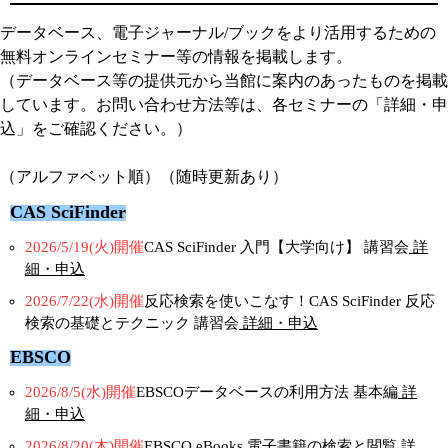
データベース、電子ジャーナル/ブックをより活用するための
無料オンラインセミナー等の情報を掲載します。
（データベース等の提供元から当館に案内のあったものを掲載
しています。お問い合わせ方法等は、各セミナーの「詳細・申
込」をご確認ください。）
（アルファベット順）（随時更新あり）
CAS SciFinder
2026/5/19(火)開催
CAS SciFinder 入門【大学向け】 講習会
詳
細・申込
2026/7/22(水)開催
反応検索を使いこなす！CAS SciFinder 反応
検索の基礎とテクニック 講習会
詳細・申込
EBSCO
2026/8/5(水)開催
EBSCOデータベースの利用方法 基本編
詳
細・申込
2026/8/20(木)開催
EBSCO eBooks 電子書籍の検索と閲覧
詳