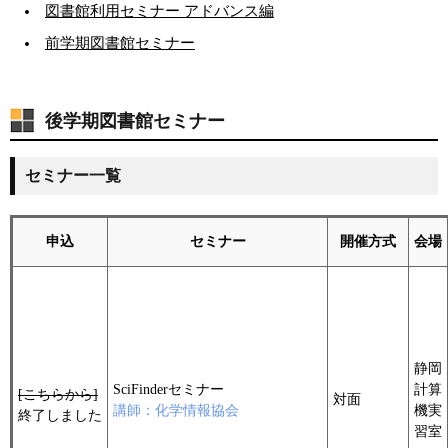
図書館利用セミナー アドバンス編
前学期図書館セミナー
後学期図書館セミナー
セミナー一覧
申込
セミナー
開催方式
会場
静岡
SciFinderセミナー
計算
[こちらから]
対面
講師：化学情報協会
機実
終了しました
習室