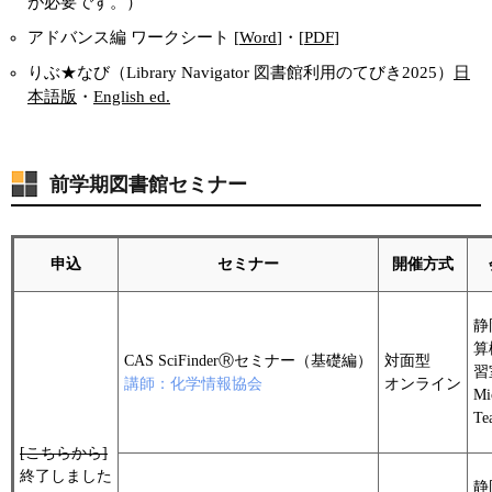
が必要です。）
アドバンス編 ワークシート [
Word
]・[
PDF
]
りぶ★なび（Library Navigator 図書館利用のてびき2025）
日
本語版
・
English ed.
前学期図書館セミナー
申込
セミナー
開催方式
静
算
CAS SciFinderⓇセミナー（基礎編）
対面型
習
講師：化学情報協会
オンライン
Mi
Te
[こちらから]
終了しました
静