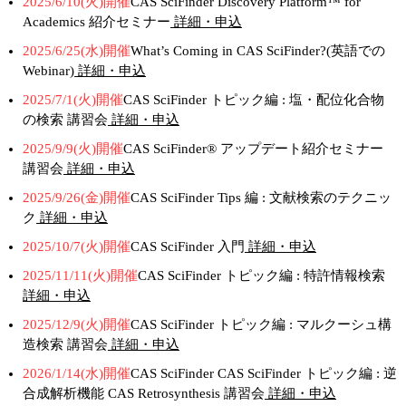
2025/6/10(火)開催
CAS SciFinder Discovery Platform™ for
Academics 紹介セミナー
詳細・申込
2025/6/25(水)開催
What’s Coming in CAS SciFinder?(英語での
Webinar)
詳細・申込
2025/7/1(火)開催
CAS SciFinder トピック編 : 塩・配位化合物
の検索 講習会
詳細・申込
2025/9/9(火)開催
CAS SciFinder® アップデート紹介セミナー
講習会
詳細・申込
2025/9/26(金)開催
CAS SciFinder Tips 編 : 文献検索のテクニッ
ク
詳細・申込
2025/10/7(火)開催
CAS SciFinder 入門
詳細・申込
2025/11/11(火)開催
CAS SciFinder トピック編 : 特許情報検索
詳細・申込
2025/12/9(火)開催
CAS SciFinder トピック編 : マルクーシュ構
造検索 講習会
詳細・申込
2026/1/14(水)開催
CAS SciFinder CAS SciFinder トピック編 : 逆
合成解析機能 CAS Retrosynthesis 講習会
詳細・申込