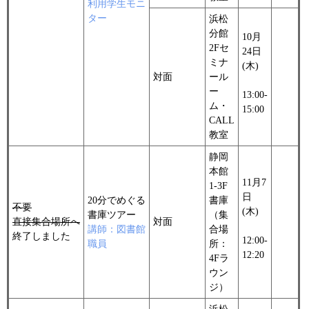
利用学生モニ
ター
浜松
分館
10月
2Fセ
24日
ミナ
(木)
対面
ール
ー
13:00-
ム・
15:00
CALL
教室
静岡
本館
11月7
1-3F
日
20分でめぐる
書庫
不要
(木)
書庫ツアー
（集
直接集合場所へ
対面
講師：図書館
合場
終了しました
12:00-
職員
所：
12:20
4Fラ
ウン
ジ）