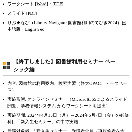
ワークシート [
Word
]・[
PDF
]
スライド [
PDF
]
りぶ★なび（Library Navigator 図書館利用のてびき2024）
日
本語版
・
English ed.
【終了しました】図書館利用セミナー ベー
シック編
内容: 図書館の利用案内、検索実習（静大OPAC、データベー
ス）
実施形態: オンラインセミナー（Microsoft365によるスライド
閲覧、学務情報システム からワークシートを提出）
実施期間: 2024年4月15日（月）～2024年6月7日（金）の必修
科目「新入生セミナー」の中で実施
受講対象者: 「新入生セミナー」受講者全員（再履修者を含