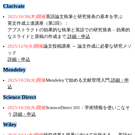
Clarivate
2025/10/30(木)開催
英語論文執筆と研究発表の基本を学ぶ
英文作成上達講座（第2回）：
アブストラクトの効果的な執筆と英語での研究発表 – 効果的
なスライドと原稿の作成まで
詳細・申込
2025/12/9(火)開催
論文投稿講座 ～ 論文作成に必要な研究メソ
ッド
詳細・申込
Mendeley
2025/10/28(火)開催
Mendeleyで始める文献管理入門
詳細・申
込
Science Direct
2025/10/28(火)開催
ScienceDirect 101：学術情報を使いこなそ
う
詳細・申込
Wiley