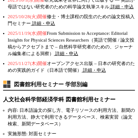
2025/10/1(水)開催
研究成果を世界に向けて出版する — 英語が
母語ではない研究者のための科学論文執筆スキル
詳細・申込
2025/10/28(火)開催
修士・博士課程の院生のための論文投稿入
門セミナー
詳細・申込
2025/11/19(水)開催
From Submission to Acceptance: Editorial
Insights for Physical Sciences Researchers（英語で開催 / 論文投
稿からアクセプトまで – 自然科学研究者のための、ジャーナ
ル編集者による洞察）
詳細・申込
2025/11/27(木)開催
オープンアクセス出版 – 日本の研究者のた
めの実践的ガイド（日本語で開催）
詳細・申込
図書館利用セミナー 学部別編
人文社会科学部経済学科 図書館利用セミナー
内容: 日本語論文の探し方、電子リソースの利用方法、新聞の
利用方法、静大で利用できるデータベース、検索実習（論文
検索、新聞データベース）
実施形態: 対面セミナー