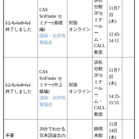
浜松
分館
11月7
CAS
2Fセ
日
SciFinder セ
ミナ
(木)
[こちらから]
ミナー(基礎
対面
ール
終了しました
編)
オンライン
ー
12:45-
講師：化学情
ム・
14:15
報協会
CALL
教室
浜松
分館
11月7
CAS
2Fセ
日
SciFinder セ
ミナ
(木)
[こちらから]
ミナー(中上
対面
ール
終了しました
級編)
オンライン
ー
14:25-
講師：化学情
ム・
15:55
報協会
CALL
教室
11月
20分でわかる
静岡
14日
不要
日本語論文の
本館
(木)