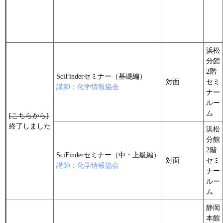
浜松
分館
2階
SciFinderセミナー（基礎編）
対面
セミ
講師：化学情報協会
ナー
ルー
ム
[こちらから]
終了しました
浜松
分館
2階
SciFinderセミナー（中・上級編）
対面
セミ
講師：化学情報協会
ナー
ルー
ム
静岡
本館