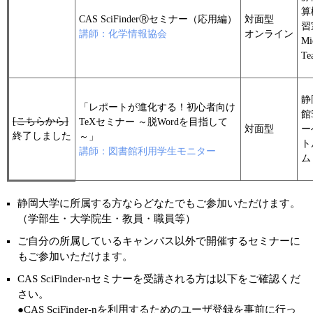
算
CAS SciFinderⓇセミナー（応用編）
対面型
習
講師：化学情報協会
オンライン
Mi
Te
静
「レポートが進化する！初心者向け
館
[こちらから]
TeXセミナー ～脱Wordを目指して
対面型
ー
終了しました
～」
ト
講師：図書館利用学生モニター
ム
静岡大学に所属する方ならどなたでもご参加いただけます。
（学部生・大学院生・教員・職員等）
ご自分の所属しているキャンパス以外で開催するセミナーに
もご参加いただけます。
CAS SciFinder-nセミナーを受講される方は以下をご確認くだ
さい。
●CAS SciFinder-nを利用するためのユーザ登録を事前に行っ