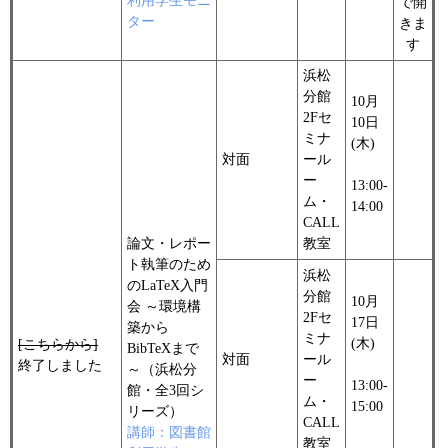
利用学生モニ
で開
ター
きま
す
浜松
分館
10月
2Fセ
10日
ミナ
(木)
対面
ール
ー
13:00-
ム・
14:00
CALL
論文・レポー
教室
ト執筆のため
浜松
のLaTeX入門
分館
10月
会 ～環境構
2Fセ
17日
築から
ミナ
(木)
[こちらから]
BibTeXまで
対面
ール
終了しました
～（浜松分
ー
13:00-
館・全3回シ
ム・
15:00
リーズ）
CALL
講師：図書館
教室