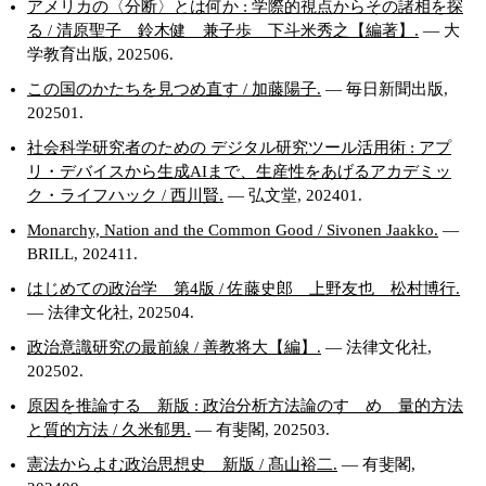
アメリカの〈分断〉とは何か : 学際的視点からその諸相を探
る / 清原聖子 鈴木健 兼子歩 下斗米秀之【編著】.
— 大
学教育出版, 202506.
この国のかたちを見つめ直す / 加藤陽子.
— 毎日新聞出版,
202501.
社会科学研究者のための デジタル研究ツール活用術 : アプ
リ・デバイスから生成AIまで、生産性をあげるアカデミッ
ク・ライフハック / 西川賢.
— 弘文堂, 202401.
Monarchy, Nation and the Common Good / Sivonen Jaakko.
—
BRILL, 202411.
はじめての政治学 第4版 / 佐藤史郎 上野友也 松村博行.
— 法律文化社, 202504.
政治意識研究の最前線 / 善教将大【編】.
— 法律文化社,
202502.
原因を推論する 新版 : 政治分析方法論のすゝめ 量的方法
と質的方法 / 久米郁男.
— 有斐閣, 202503.
憲法からよむ政治思想史 新版 / 髙山裕二.
— 有斐閣,