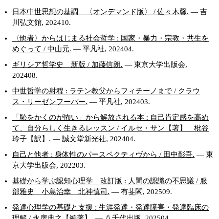
日本中世思想の基調 〈オンデマンド版〉 / 佐々木馨.
— 吉
川弘文館, 202410.
〈他者〉からはじまる社会哲学 : 国家・暴力・宗教・共生を
めぐって / 中山元.
— 平凡社, 202404.
ギリシア哲学史 新版 / 加藤信朗.
— 東京大学出版会,
202408.
中世哲学の射程 : ラテン教父からフィチーノまで / クラウ
ス・リーゼンフーバー.
— 平凡社, 202403.
「恥をかくのが怖い」から解放される本 : 自己肯定感を高め
て、自分らしく生きるレッスン / イルセ・サン【著】 枇谷
玲子【訳】.
— 誠文堂新光社, 202404.
自己と他者 : 身体性のパースペクティヴから / 田中彰吾.
— 東
京大学出版会, 202203.
基礎から学ぶ認知心理学 改訂版 : 人間の認識の不思議 / 服
部雅史 小島治幸 北神慎司.
— 有斐閣, 202509.
発達心理学の基礎と支援 : 生涯発達・発達障害・発達臨床の
理解 / 永房典之【編著】.
— 八千代出版, 202504.