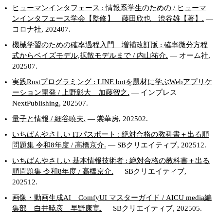
ヒューマンインタフェース : 情報系学生のための / ヒューマ
ンインタフェース学会【監修】 藤田欣也 渋谷雄【著】.
—
コロナ社, 202407.
機械学習のための確率過程入門 増補改訂版 : 確率微分方程
式からベイズモデル,拡散モデルまで / 内山祐介.
— オーム社,
202507.
実践Rustプログラミング : LINE botを題材に学ぶWebアプリケ
ーション開発 / 上野彰大 加藤智之.
— インプレス
NextPublishing, 202507.
量子と情報 / 細谷曉夫.
— 裳華房, 202502.
いちばんやさしい ITパスポート : 絶対合格の教科書＋出る順
問題集 令和8年度 / 高橋京介.
— SBクリエイティブ, 202512.
いちばんやさしい 基本情報技術者 : 絶対合格の教科書＋出る
順問題集 令和8年度 / 高橋京介.
— SBクリエイティブ,
202512.
画像・動画生成AI ComfyUI マスターガイド / AICU media編
集部 白井暁彦 早野康寛.
— SBクリエイティブ, 202505.