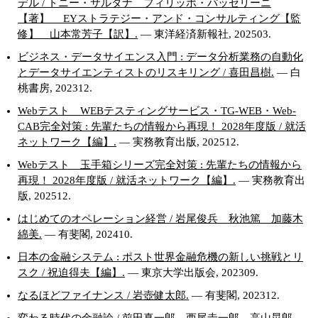
デル / トニー・サルダナ フィリッポ・パッセリーニ
【著】 EYストラテジー・アンド・コンサルティング【監
修】 山本常芳子【訳】.
— 東洋経済新報社, 202503.
ビジネス・データサイエンス入門 : データ分析業務の自動化
とデータサイエンティストのリスキリング / 喜田昌樹.
— 白
桃書房, 202312.
Webテスト WEBテスティングサービス・TG-WEB・Web-
CAB完全対策 : 先輩たちの情報から再現！ 2028年度版 / 就活
ネットワーク【編】.
— 実務教育出版, 202512.
Webテスト 玉手箱シリーズ完全対策 : 先輩たちの情報から
再現！ 2028年度版 / 就活ネットワーク【編】.
— 実務教育出
版, 202512.
はじめてのオペレーション経営 / 岩尾俊兵 秋池篤 加藤木
綿美.
— 有斐閣, 202410.
日本の金融システム : ポスト世界金融危機の新しい挑戦とリ
スク / 祝迫得夫【編】.
— 東京大学出版会, 202309.
なるほどファイナンス / 岩壺健太郎.
— 有斐閣, 202312.
変わる時代の金融論 / 前田真一郎 西尾圭一郎 高山晃郎