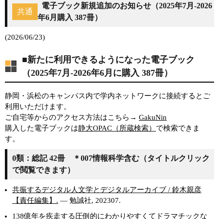
電子ブック新規追加のお知らせ（2025年7月-2026
共通
年6月購入 387冊）
(2026/06/23)
■新たに利用できるようになった電子ブック
（2025年7月-2026年6月に購入 387冊）
静岡・浜松のキャンパス内で学内ネットワークに接続するとご
利用いただけます。
ご自宅等からのアクセス方法はこちら→
GakuNin
購入した電子ブックは
静大OPAC（所蔵検索）
で検索できま
す。
0類：総記 42冊 ＊007情報科学含む（タイトルクリック
で閲覧できます）
共振するデジタル人文学とデジタルアーカイブ / 鈴木親彦
【責任編集】.
— 勉誠社, 202307.
138億年を疾走する圧倒的にわかりやすくてドラマチックな