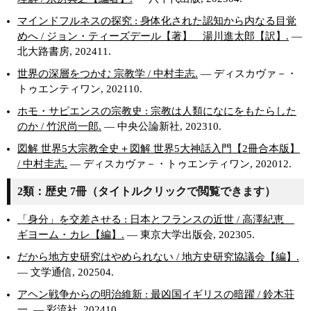
マインドフルネスの探究 : 身体化された認知から内なる目覚
めへ / ジョン・ティーズデール【著】 湯川進太郎【訳】.
—
北大路書房, 202411.
世界の深層をつかむ 宗教学 / 中村圭志.
— ディスカヴァ－・
トゥエンティワン, 202110.
ホモ・サピエンスの宗教史 : 宗教は人類になにをもたらした
のか / 竹沢尚一郎.
— 中央公論新社, 202310.
図解 世界5大宗教全史＋図解 世界5大神話入門【2冊合本版】
/ 中村圭志.
— ディスカヴァ－・トゥエンティワン, 202012.
2類：歴史 7冊（タイトルクリックで閲覧できます）
「身分」を交差させる : 日本とフランスの近世 / 高澤紀恵
ギヨーム・カレ【編】.
— 東京大学出版会, 202305.
だから地方史研究はやめられない / 地方史研究協議会【編】.
— 文学通信, 202504.
アヘン戦争からの明治維新 : 最凶国イギリスの暗躍 / 鈴木荘
一.
— 彩流社, 202410.