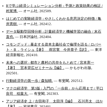
Rで学ぶ経済シミュレーション分析 : 予測と政策効果の検証 /
村尾博.
— オーム社, 202509.
はじめての実験経済学 : やさしくわかる意思決定の特徴 / 亀
井憲樹.
— オーム社, 202412.
データ駆動型回帰分析 : 計量経済学と機械学習の融合 / 末石
直也.
— 日本評論社, 202404.
コモングッド : 暴走する資本主義社会で倫理を語る / ロバー
ト・Ｂ．ライシュ【著】 雨宮寛 今井章子【訳】.
— 東洋
経済新報社, 202410.
未来への選択 : 都市と農村の共存をもとめて / 宮本憲一
【著】 宮本背広ゼミナール【編】.
— かもがわ出版,
202501.
行動経済学の第一歩 / 森知晴.
— 有斐閣, 202512.
マクロ経済学 第3版 : 入門の「一歩前」から応用まで / 平口
良司 稲葉大.
— 有斐閣, 202303.
アジア経済史 上 / 古田和子 太田淳【編】 石川亮太 ほか
【著】.
— 岩波書店, 202401.