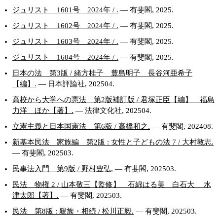
ジュリスト 1601号 2024年 / .
— 有斐閣, 2025.
ジュリスト 1602号 2024年 / .
— 有斐閣, 2025.
ジュリスト 1603号 2024年 / .
— 有斐閣, 2025.
ジュリスト 1604号 2024年 / .
— 有斐閣, 2025.
日本の法 第3版 / 緒方桂子 豊島明子 長谷河亜希子
【編】.
— 日本評論社, 202504.
高校から大学への憲法 第2版補訂版 / 君塚正臣【編】 福島
力洋 ほか【著】.
— 法律文化社, 202504.
立憲主義と日本国憲法 第6版 / 高橋和之.
— 有斐閣, 202408.
新基本民法 家族編 第2版 : 女性と子どもの法 7 / 大村敦志.
— 有斐閣, 202503.
民事法入門 第9版 / 野村豊弘.
— 有斐閣, 202503.
民法 物権 2 / 山本敬三【監修】 石綿はる美 白石大 水
津太郎【著】.
— 有斐閣, 202503.
民法 第8版 : 親族・相続 / 松川正毅.
— 有斐閣, 202503.