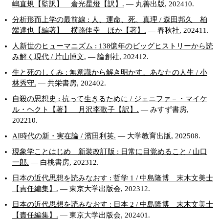
嶋直規【監訳】 倉光星燈【訳】.
— 丸善出版, 202410.
分析形而上学の最前線 : 人、運命、死、真理 / 森田邦久 柏
端達也【編著】 横路佳幸 ほか【著】.
— 春秋社, 202411.
人新世のヒューマニズム : 138億年のビッグヒストリーから読
み解く現代 / 片山博文.
— 論創社, 202412.
生と死のしくみ : 無意識から解き明かす、あなたの人生 / 小
林秀守.
— 共栄書房, 202402.
自殺の思想史 : 抗って生きるために / ジェニファ－・マイケ
ル・ヘクト【著】 月沢李歌子【訳】.
— みすず書房,
202210.
AI時代の新・実在論 / 濱田利英.
— 大学教育出版, 202508.
現象学ことはじめ 新装改訂版 : 日常に目覚めること / 山口
一郎.
— 白桃書房, 202312.
日本の近代思想を読みなおす : 哲学 1 / 中島隆博 末木文美士
【責任編集】.
— 東京大学出版会, 202312.
日本の近代思想を読みなおす : 日本 2 / 中島隆博 末木文美士
【責任編集】.
— 東京大学出版会, 202401.