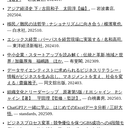
アジア経済史 下 / 古田和子 太田淳【編】.
— 岩波書店,
202504.
移民／難民の法哲学 : ナショナリズムに向き合う / 横濱竜也.
— 白水社, 202510.
エシックス経営 : パーパスを経営現場に実装する / 名和高司.
— 東洋経済新報社, 202410.
中小企業・スタートアップを読み解く : 伝統と革新,地域と世
界 / 加藤厚海 福嶋路 ほか.
— 有斐閣, 202309.
データサイエンティストに求められるビジネスリテラシー :
情報がビジネスを生み出し、マネジメントを支え、社会を変
える / 齋藤雅子.
— 同文舘出版, 202403.
組織文化とリーダーシップ 原著第5版 / E.H.シャイン P.シ
ャイン【著】 宇田理【監修・監訳】.
— 白桃書房, 202503.
ChatGPTと一緒に学ぶ はじめてのExcelデータ分析 / 三好大
悟.
— standards, 202509.
ビジネスプロセス変革 : 競争優位を保つGBS成功への4段階モ