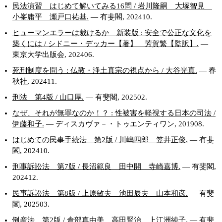
民法演習 はじめて解いてみる16問 / 岩川隆嗣 大塚智見
小峯庸平 瀬戸口祐基.
— 有斐閣, 202410.
ヒューマンエラーは裁けるか 新装版 : 安全で公正な文化を
築くには / シドニー・デッカー【著】 芳賀繁【監訳】.
—
東京大学出版会, 202406.
死刑制度を問う : 仏教・浄土真宗の視点から / 大谷光真.
— 春
秋社, 202411.
刑法 第4版 / 山口厚.
— 有斐閣, 202502.
なぜ、それが無罪なのか！？ : 性被害を軽視する日本の司法 /
伊藤和子.
— ディスカヴァ－・トゥエンティワン, 201908.
はじめての民事手続法 第2版 / 川嶋四郎 笠井正俊.
— 有斐
閣, 202410.
刑事訴訟法 第7版 / 長沼範良 田中開 寺崎嘉博.
— 有斐閣,
202412.
民事訴訟法 第8版 / 上原敏夫 池田辰夫 山本和彦.
— 有斐
閣, 202503.
倒産法 第2版 / 倉部真由美 高田賢治 上江洲純子.
— 有斐