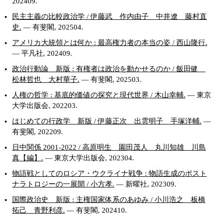
202409.
民主主義の比較政治学 / 伊藤武 作内由子 中井遼 藤村直
史.
— 有斐閣, 202504.
アメリカ大統領とは何か : 最高権力者の本当の姿 / 西山隆行.
— 平凡社, 202409.
政治行動論 新版 : 有権者は政治を動かせるのか / 飯田健
松林哲也 大村華子.
— 有斐閣, 202503.
人権の哲学 : 基底的価値の探究と現代世界 / 木山幸輔.
— 東京
大学出版会, 202203.
はじめての行政学 新版 / 伊藤正次 出雲明子 手塚洋輔.
—
有斐閣, 202209.
日中関係 2001-2022 / 高原明生 園田茂人 丸川知雄 川島
真【編】.
— 東京大学出版会, 202304.
物語戦としてのロシア・ウクライナ戦争 : 物語生成のポスト
ナラトロジーの一展開 / 小方孝.
— 新曜社, 202309.
国際政治史 新版 : 主権国家体系のあゆみ / 小川浩之 板橋
拓己 青野利彦.
— 有斐閣, 202410.