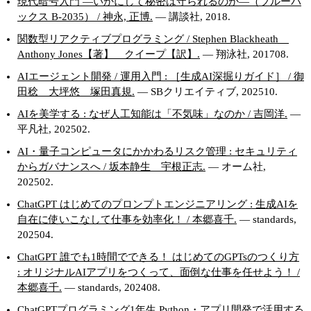
現代暗号入門 ―いかにして秘密は守られるのか―（ブルーバ
ックス B-2035） / 神永, 正博.
— 講談社, 2018.
関数型リアクティブプログラミング / Stephen Blackheath
Anthony Jones【著】 クイープ【訳】.
— 翔泳社, 201708.
AIエージェント開発 / 運用入門 : ［生成AI深掘りガイド］ / 御
田稔 大坪悠 塚田真規.
— SBクリエイティブ, 202510.
AIを美学する : なぜ人工知能は「不気味」なのか / 吉岡洋.
—
平凡社, 202502.
AI・量子コンピュータにかかわるリスク管理 : セキュリティ
からガバナンスへ / 坂本静生 宇根正志.
— オーム社,
202502.
ChatGPT はじめてのプロンプトエンジニアリング : 生成AIを
自在に使いこなして仕事を効率化！ / 本郷喜千.
— standards,
202504.
ChatGPT 誰でも1時間でできる！ はじめてのGPTsのつくり方
: オリジナルAIアプリをつくって、面倒な仕事を任せよう！ /
本郷喜千.
— standards, 202408.
ChatGPTプログラミング1年生 Python・アプリ開発で活用する