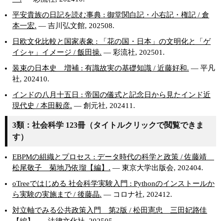
平安貴族の日記を読む事典 : 御堂関白記・小右記・権記 / 倉
本一宏.
— 吉川弘文館, 202508.
日欧文化比較と国家表象 : 「花の国・日本」の文明化と「ゲ
イシャ」イメージ / 飯田操.
— 彩流社, 202501.
装束の日本史 増補 : 有識故実の基礎知識 / 近藤好和.
— 平凡
社, 202410.
インドの八月十五日 : 帝国の儀式と記念日から見たインド近
現代史 / 本田毅彦.
— 創元社, 202411.
3類：社会科学 123冊（タイトルクリックで閲覧できま
す）
EBPMの組織とプロセス : データ時代の科学と政策 / 佐藤靖
松尾敬子 菊地乃依瑠【編】.
— 東京大学出版会, 202404.
oTreeではじめる 社会科学実験入門 : Pythonのインストールか
ら実験の実施まで / 後藤晶.
— コロナ社, 202412.
対立軸でみる公共政策入門 第2版 / 松田憲忠 三田妃路佳
【編】.
— 法律文化社, 202505.