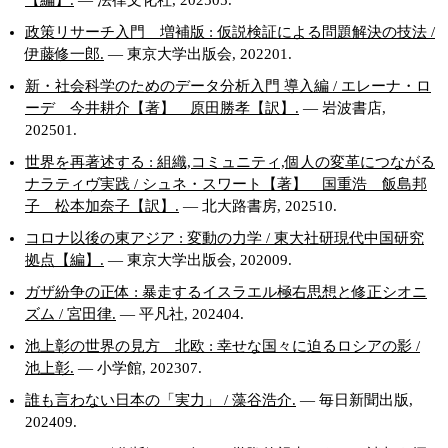
政策リサーチ入門 増補版 : 仮説検証による問題解決の技法 /
伊藤修一郎.
— 東京大学出版会, 202201.
新・社会科学のためのデータ分析入門 導入編 / エレーナ・ロ
ーデ 今井耕介【著】 原田勝孝【訳】.
— 岩波書店,
202501.
世界を再著述する : 組織,コミュニティ,個人の変革につながる
ナラティヴ実践 / シュネ・スワート【著】 国重浩 飯島邦
子 松本加奈子【訳】.
— 北大路書房, 202510.
コロナ以後の東アジア : 変動の力学 / 東大社研現代中国研究
拠点【編】.
— 東京大学出版会, 202009.
ガザ紛争の正体 : 暴走するイスラエル極右思想と修正シオニ
ズム / 宮田律.
— 平凡社, 202404.
池上彰の世界の見方 北欧 : 幸せな国々に迫るロシアの影 /
池上彰.
— 小学館, 202307.
誰も言わない日本の「実力」 / 藻谷浩介.
— 毎日新聞出版,
202409.