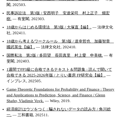
閣, 202503.
民事訴訟法 第3版 / 安西明子 安達栄司 村上正子 畑宏
樹.
— 有斐閣, 202303.
18歳からはじめる環境法 第3版 / 大塚直【編】.
— 法律文化
社, 202411.
18歳から考えるワークルール 第3版 / 道幸哲也 加藤智章
國武英生【編】.
— 法律文化社, 202410.
国際私法 第2版 / 多田望 長田真里 村上愛 申美穂.
— 有
斐閣, 202403.
1週間でFP3級に合格できるテキスト＆問題集 : 読んで聞いて
合格できる 2025-2026年版 / とりい書房 FP研究会【編】.
—
インプレス, 202505.
Game-Theoretic Foundations for Probability and Finance : Theory
and Applications to Prediction, Science, and Finance / Glenn
Shafer, Vladimir Vovk.
— Wiley, 2019.
経済統計はウソをつく : 騙されないデータの読み方 / 角川総
一.
— 三和書籍, 202511.