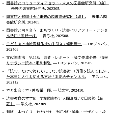
図書館とコミュニティアセット / 未来の図書館研究所【編】.
— 未来の図書館研究所, 202305.
図書館と知識社会 / 未来の図書館研究所【編】.
— 未来の図
書館研究所, 202405.
図書館と向き合う : まちづくり・読書バリアフリー・デジタ
ル活用 / 高野一枝.
— 青弓社, 202508.
子ども向け地域資料作成の手引き / 蛭田廣一.
— DBジャパン,
202408.
文献調査法 第11版 : 調査・レポート・論文作成必携 情報
リテラシー読本 / 毛利和弘.
— DBジャパン, 202505.
「読む」だけで終わりにしない読書術 : 1万冊を読んでわかっ
た本当に人生を変える方法 / 本要約チャンネル.
— アスコム,
202112.
本と出会う本 / 仲谷栄一郎.
— 弘文堂, 202410.
読書教育のすすめ : 学校図書館と人間形成 / 立田慶裕【編
著】.
— 学文社, 202309.
新版 本づくりこれだけは 改訂2版 : 編集・デザイン・校