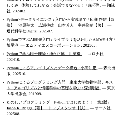
しくみ : 体験してわかる！会話でまなべる！ / 森巧尚.
— 翔泳
社, 202402.
Python×データサイエンス : 入門から実践まで / 広瀬 啓雄【監
修】 池原翔太 広瀬啓雄 山本芳人 宇井隆晴【著】.
—
近代科学社Digital, 202507.
Pythonで学ぶAI開発入門 : ライブラリを活用したAIの作り方 /
飯尾淳.
— エムディエヌコーポレーション, 202503.
Pythonで学ぶ暗号理論 / 神永正博 川英機.
— コロナ社,
202410.
Pythonによるアルゴリズムとデータ構造 / 小高知宏.
— 森北出
版, 202510.
Pythonによるプログラミング入門 東京大学教養学部テキス
ト : アルゴリズムと情報科学の基礎を学ぶ / 森畑明昌.
— 東京
大学出版会, 201909.
たのしいプログラミング Pythonではじめよう！ 第2版 /
Jason R. Briggs【著】 トップスタジオ【訳】.
— オーム社,
202508.