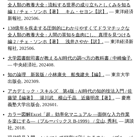
全人類の教養大全 : 流転する世界の成り立ちとしくみを知る
編 1 / チェ・ソンホ【著】 キム・セヨン【訳】.
— 東洋経済
新報社, 202506.
138億年を疾走する圧倒的にわかりやすくてドラマチックな
全人類の教養大全 : 人間の英知を血肉にし、真理を見つける
編 2 / チェ・ソンホ【著】 浅井さやか【訳】.
— 東洋経済新
報社, 202506.
大学図書館司書が教えるAI時代の調べ方の教科書 / 中崎倫子.
— 中央経済社, 202408.
知の論理 新装版 / 小林康夫 船曳建夫【編】.
— 東京大学
出版会, 202309.
アカデミック・スキルズ 第4版 : AI時代の知的技法入門 / 佐
藤望【編著】 湯川武 横山千晶 近藤明彦【著】.
— 慶應
義塾大学出版会, 202601.
カラー図解Excel「超」効率化マニュアル ―面倒な入力作業
を楽にする―（ブルーバックス B-1999） / 立山, 秀利.
— 講談
社, 2018.