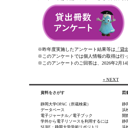
※昨年度実施したアンケート結果等は
「貸
※このアンケートでは個人情報の取得は行
※このアンケートのご回答は、2026年2月1
« NEXT
資料をさがす
図
静岡大学OPAC（所蔵検索）
静
データベース
浜
電子ジャーナル／電子ブック
開
学外から電子リソースを利用するには
静
SURE：静岡大学学術リポジトリ
浜