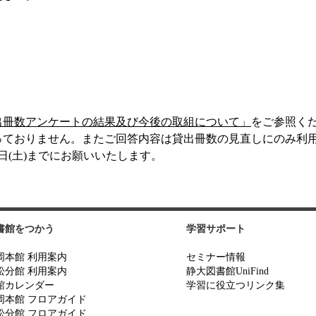
出冊数アンケートの結果及び今後の取組について」
をご参照く
っておりません。またご回答内容は貸出冊数の見直しにのみ利
4日(土)までにお願いいたします。
書館をつかう
学習サポート
岡本館 利用案内
セミナー情報
松分館 利用案内
静大図書館UniFind
館カレンダー
学習に役立つリンク集
岡本館 フロアガイド
松分館 フロアガイド