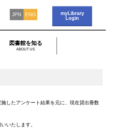
myLibrary
JPN
ENG
Login
図書館を知る
ABOUT US
実施したアンケート結果を元に、現在貸出冊数
願いいたします。