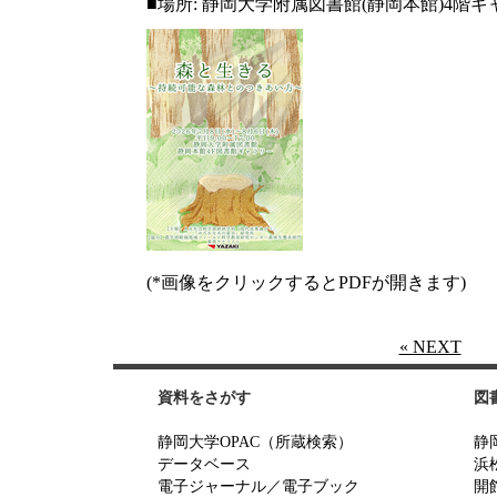
■場所: 静岡大学附属図書館(静岡本館)4階
(*画像をクリックするとPDFが開きます)
« NEXT
資料をさがす
図
静岡大学OPAC（所蔵検索）
静
データベース
浜
電子ジャーナル／電子ブック
開