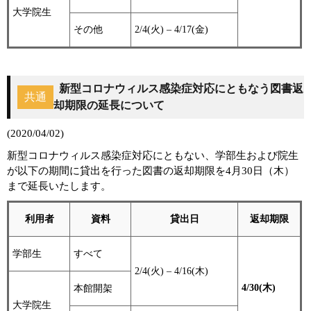
大学院生
その他
2/4(火) – 4/17(金)
新型コロナウィルス感染症対応にともなう図書返
共通
却期限の延長について
(2020/04/02)
新型コロナウィルス感染症対応にともない、学部生および院生
が以下の期間に貸出を行った図書の返却期限を4月30日（木）
まで延長いたします。
利用者
資料
貸出日
返却期限
学部生
すべて
2/4(火) – 4/16(木)
4/30(木)
本館開架
大学院生