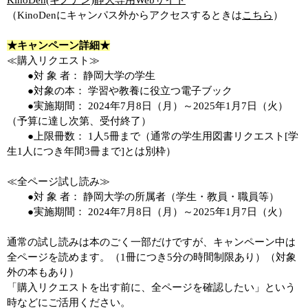
KinoDen(キノデン)静大専用Webサイト
（KinoDenにキャンパス外からアクセスするときは
こちら
）
★キャンペーン詳細★
≪購入リクエスト≫
●対 象 者： 静岡大学の学生
●対象の本： 学習や教養に役立つ電子ブック
●実施期間： 2024年7月8日（月）～2025年1月7日（火）
（予算に達し次第、受付終了）
●上限冊数： 1人5冊まで（通常の学生用図書リクエスト[学
生1人につき年間3冊まで]とは別枠）
≪全ページ試し読み≫
●対 象 者： 静岡大学の所属者（学生・教員・職員等）
●実施期間： 2024年7月8日（月）～2025年1月7日（火）
通常の試し読みは本のごく一部だけですが、キャンペーン中は
全ページを読めます。（1冊につき5分の時間制限あり）（対象
外の本もあり）
「購入リクエストを出す前に、全ページを確認したい」という
時などにご活用ください。