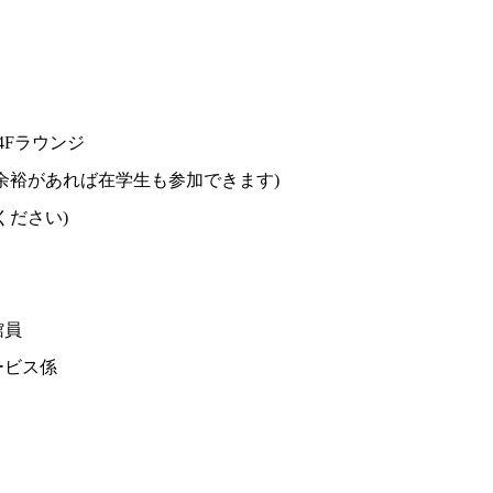
4Fラウンジ
余裕があれば在学生も参加できます)
ださい)
館員
ービス係